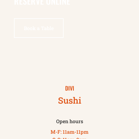
RESERVE ONLINE
Book a Table
DIVI
Sushi
Open hours
M-F: 11am-11pm