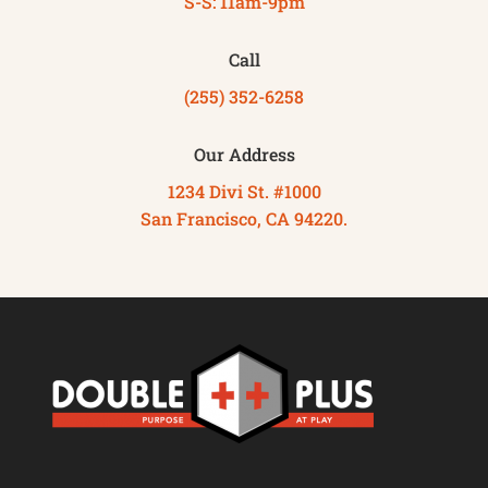
S-S: 11am-9pm
Call
(255) 352-6258
Our Address
1234 Divi St. #1000
San Francisco, CA 94220.